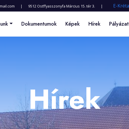
E-Kré
gmail.com
|
9512 Ostffyasszonyfa Március 15. tér 3.
|
lunk
Dokumentumok
Képek
Hírek
Pályáza
Hírek