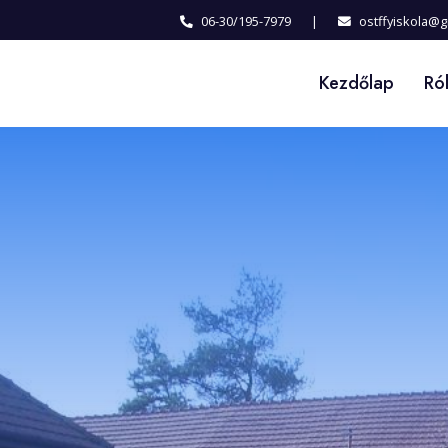
06-30/195-7979
|
ostffyiskola@
Kezdőlap
Ró